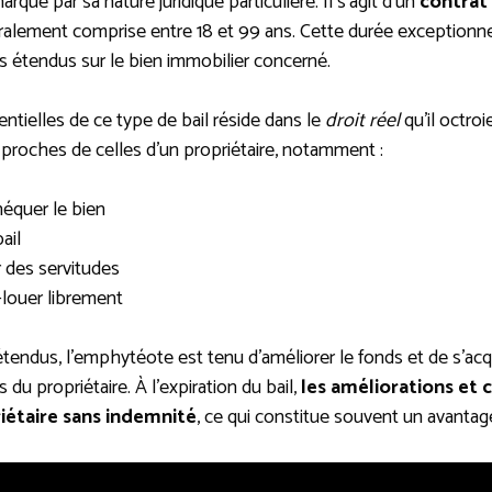
ue par sa nature juridique particulière. Il s’agit d’un
contrat
ralement comprise entre 18 et 99 ans. Cette durée exceptionne
 étendus sur le bien immobilier concerné.
entielles de ce type de bail réside dans le
droit réel
qu’il octroi
proches de celles d’un propriétaire, notamment :
héquer le bien
ail
r des servitudes
-louer librement
étendus, l’emphytéote est tenu d’améliorer le fonds et de s’acqu
u propriétaire. À l’expiration du bail,
les améliorations et 
riétaire sans indemnité
, ce qui constitue souvent un avantage 