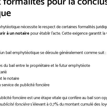
 formalités pour la conclus
que
hytéotique nécessite le respect de certaines formalités juridiq
rir à un notaire
pour établir l’acte. Cette exigence garantit la v
’un bail emphytéotique se déroule généralement comme suit :
 du bail entre le propriétaire et le futur emphytéote
arié
t le notaire
u service de publicité foncière
blicité foncière est une étape vitale qui confère au bail son opp
publicité foncière
s’élevant à 0,7% du montant cumulé des loyer