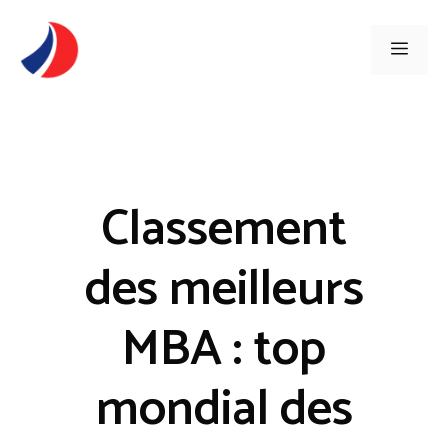
Aller
au
Men
contenu
Classement
des meilleurs
MBA : top
mondial des