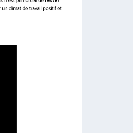
 Il est primordial de
rester
n climat de travail positif et