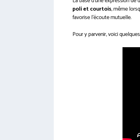
La base d’une expression de d
poli et courtois
, même lorsq
favorise l’écoute mutuelle.
Pour y parvenir, voici quelque