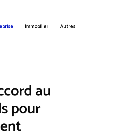
eprise
Immobilier
Autres
ccord au
ls pour
ent