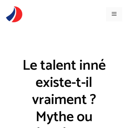
Aller
au
Men
contenu
Le talent inné
existe-t-il
vraiment ?
Mythe ou