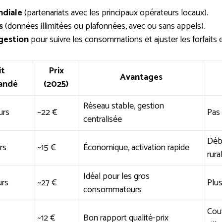
diale
(partenariats avec les principaux opérateurs locaux).
s
(données illimitées ou plafonnées, avec ou sans appels).
gestion
pour suivre les consommations et ajuster les forfaits 
it
Prix
Avantages
andé
(2025)
Réseau stable, gestion
urs
~22 €
Pas 
centralisée
Débi
rs
~15 €
Économique, activation rapide
rura
Idéal pour les gros
urs
~27 €
Plus
consommateurs
Cou
~12 €
Bon rapport qualité-prix