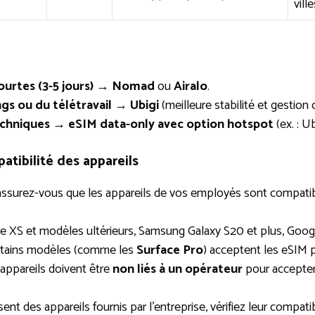
ville
urtes (3-5 jours)
→
Nomad
ou
Airalo
.
gs ou du télétravail
→
Ubigi
(meilleure stabilité et gestion 
echniques
→
eSIM data-only avec option hotspot
(ex. : U
patibilité des appareils
assurez-vous que les appareils de vos employés sont compatib
e XS et modèles ultérieurs, Samsung Galaxy S20 et plus, Google
rtains modèles (comme les
Surface Pro
) acceptent les eSIM
 appareils doivent être
non liés à un opérateur
pour accepter
sent des appareils fournis par l’entreprise, vérifiez leur compatib