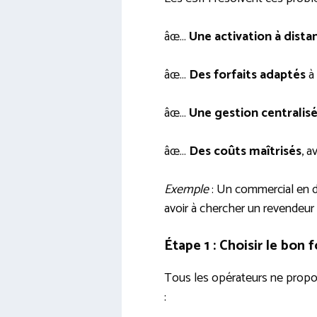
âœ…
Une activation à dista
âœ…
Des forfaits adaptés
à 
âœ…
Une gestion centralis
âœ…
Des coûts maîtrisés
, a
Exemple
: Un commercial en d
avoir à chercher un revendeur 
Étape 1 : Choisir le bon
Tous les opérateurs ne propos
: